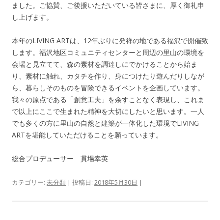
ました。ご協賛、ご後援いただいている皆さまに、厚く御礼申
し上げます。
本年のLIVING ARTは、12年ぶりに発祥の地である福沢で開催致
します。福沢地区コミュニティセンターと周辺の里山の環境を
会場と見立てて、森の素材を調達しにでかけることから始ま
り、素材に触れ、カタチを作り、身につけたり遊んだりしなが
ら、暮らしそのものを冒険できるイベントを企画しています。
我々の原点である「創意工夫」を余すことなく表現し、これま
で以上にここで生まれた精神を大切にしたいと思います。一人
でも多くの方に里山の自然と建築が一体化した環境でLIVING
ARTを堪能していただけることを願っています。
総合プロデューサー 貫場幸英
カテゴリー:
未分類
| 投稿日:
2018年5月30日
|