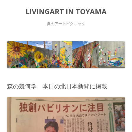
LIVINGART IN TOYAMA
夏のアートピクニック
コ
ン
テ
ン
ツ
へ
ス
キ
ッ
プ
森の幾何学 本日の北日本新聞に掲載