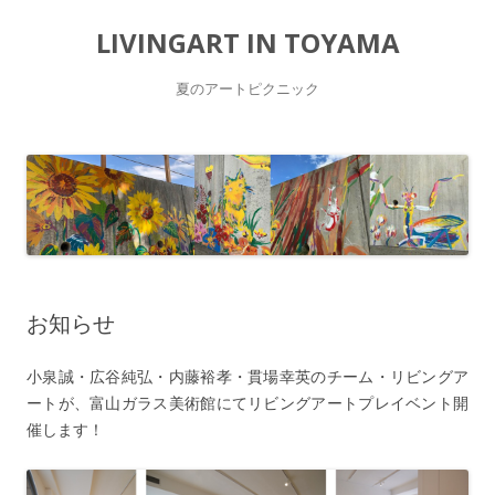
LIVINGART IN TOYAMA
夏のアートピクニック
コ
ン
テ
ン
ツ
へ
ス
キ
ッ
プ
お知らせ
小泉誠・広谷純弘・内藤裕孝・貫場幸英のチーム・リビングア
ートが、富山ガラス美術館にてリビングアートプレイベント開
催します！