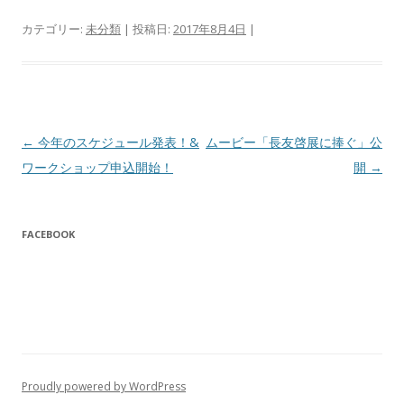
カテゴリー:
未分類
| 投稿日:
2017年8月4日
|
投
←
今年のスケジュール発表！&
ムービー「長友啓展に捧ぐ」公
稿
ワークショップ申込開始！
開
→
ナ
ビ
FACEBOOK
ゲ
ー
シ
ョ
ン
Proudly powered by WordPress